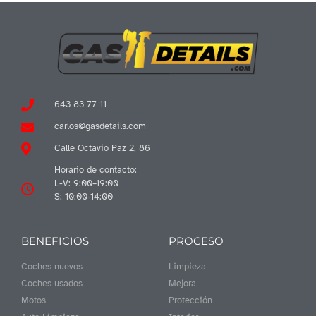
643 83 77 11
carlos@gasdetails.com
Calle Octavio Paz 2, 86
Horario de contacto:
L-V: 9:00–19:00
S: 10:00-14:00
BENEFICIOS
PROCESO
Coches nuevos
Limpieza
Coches usados
Mejora
Motos
Protección