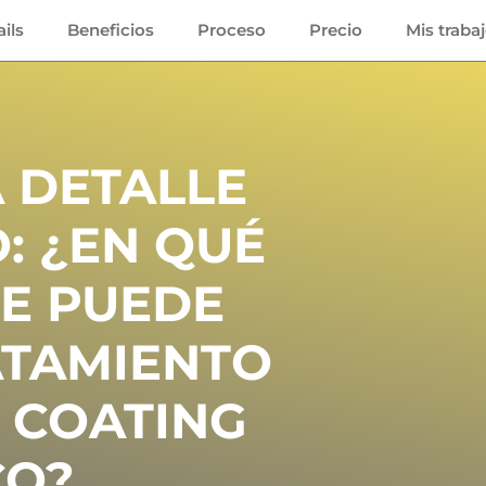
ils
Beneficios
Proceso
Precio
Mis traba
 DETALLE
: ¿EN QUÉ
SE PUEDE
ATAMIENTO
 COATING
CO?