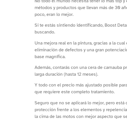
No todo el mundo necesita tener lo más top y e
métodos y productos que llevan más de 30 año
poco, eran lo mejor.
Si te estás sintiendo identificando, Boost Deta
buscando.
Una mejora real en la pintura, gracias a la cu
eliminación de defectos y una gran potenciaci
base magnífica.
Además, contarás con una cera de carnauba pr
larga duración (hasta 12 meses).
Y todo con el precio más ajustado posible par
que requiere este completo tratamiento.
Seguro que no se aplicará lo mejor, pero está c
protección frente a los elementos y repelencia 
la cima de las motos con mejor aspecto que se 