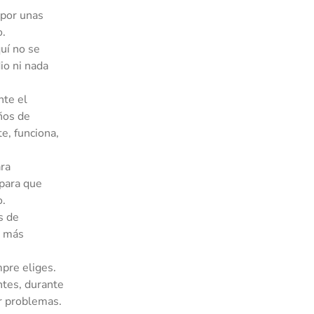
 por unas
o.
uí no se
io ni nada
nte el
ños de
e, funciona,
ra
 para que
o.
s de
s más
mpre eliges.
ntes, durante
r problemas.