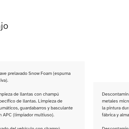
jo
ave prelavado Snow Foam (espuma
iva).
mpieza de llantas con champú
Descontaminac
pecífico de llantas. Limpieza de
metales micr
umáticos, guardabarros y basculante
la pintura du
n APC (limpiador multiuso).
fábrica y alm
vado del vehículo con champú
Descontamina