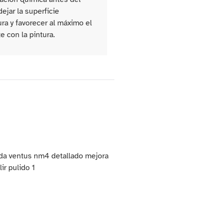
ejar la superficie
ra y favorecer al máximo el
Pulido fino de la super
e con la pintura.
rotativa.
Pulido