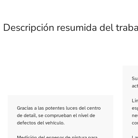
Descripción resumida del traba
Su
act
Li
Gracias a las potentes luces del centro
es
de detail, se comprueban el nivel de
ne
defectos del vehículo.
co
Medición del espesor de pintura para
La