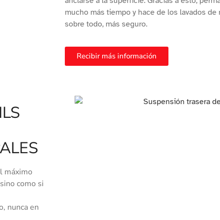
anclarse a la superficie. Gracias a esto, pe
mucho más tiempo y hace de los lavados de m
sobre todo, más seguro.
Recibir más información
ILS
PALES
el máximo
 sino como si
o, nunca en