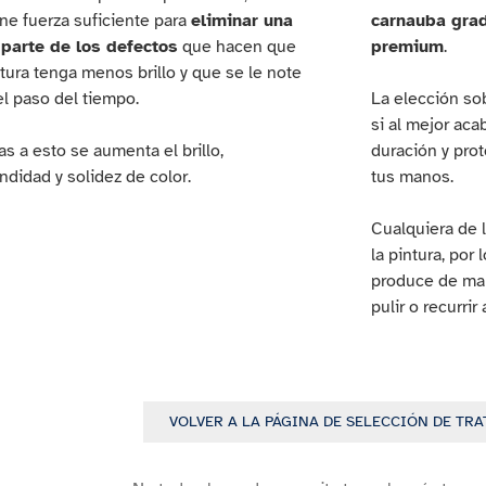
ene fuerza suficiente para
eliminar una
carnauba grad
 parte de los defectos
que hacen que
premium
.
ntura tenga menos brillo y que se le note
l paso del tiempo
.
La elección sob
si al mejor aca
as a esto se aumenta el brillo,
duración y prot
ndidad y solidez de color.
tus manos.
Cualquiera de 
la pintura, por 
produce de man
pulir o recurrir
VOLVER A LA PÁGINA DE SELECCIÓN DE TR