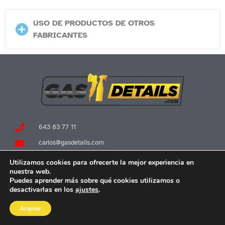
USO DE PRODUCTOS DE OTROS
FABRICANTES
643 83 77 11
carlos@gasdetails.com
Calle Octavio Paz 2, 86
Utilizamos cookies para ofrecerte la mejor experiencia en
nuestra web.
Horario de contacto:
Puedes aprender más sobre qué cookies utilizamos o
L-V: 9:00–19:00
desactivarlas en los
ajustes
.
S: 10:00-14:00
¿Tienes alguna duda?
Aceptar
BENEFICIOS
PROCESO