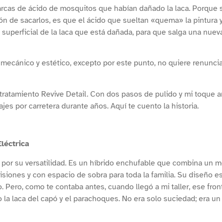
arcas de ácido de mosquitos que habían dañado la laca. Porque 
n de sacarlos, es que el ácido que sueltan «quema» la pintura y 
 superficial de la laca que está dañada, para que salga una nueva
ecánico y estético, excepto por este punto, no quiere renunciar
 tratamiento Revive Detail. Con dos pasos de pulido y mi toque a
ajes por carretera durante años. Aquí te cuento la historia.
léctrica
por su versatilidad. Es un híbrido enchufable que combina un m
siones y con espacio de sobra para toda la familia. Su diseño e
Pero, como te contaba antes, cuando llegó a mi taller, ese front
 la laca del capó y el parachoques. No era solo suciedad; era 