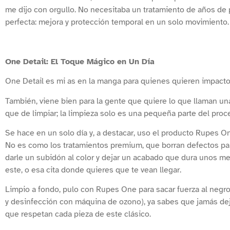
me dijo con orgullo. No necesitaba un tratamiento de años de p
perfecta: mejora y protección temporal en un solo movimiento.
One Detail: El Toque Mágico en Un Día
One Detail es mi as en la manga para quienes quieren impact
También, viene bien para la gente que quiere lo que llaman una
que de limpiar; la limpieza solo es una pequeña parte del proc
Se hace en un solo día y, a destacar, uso el producto Rupes O
No es como los tratamientos premium, que borran defectos para
darle un subidón al color y dejar un acabado que dura unos m
este, o esa cita donde quieres que te vean llegar.
Limpio a fondo, pulo con Rupes One para sacar fuerza al negro y
y desinfección con máquina de ozono), ya sabes que jamás dejo
que respetan cada pieza de este clásico.