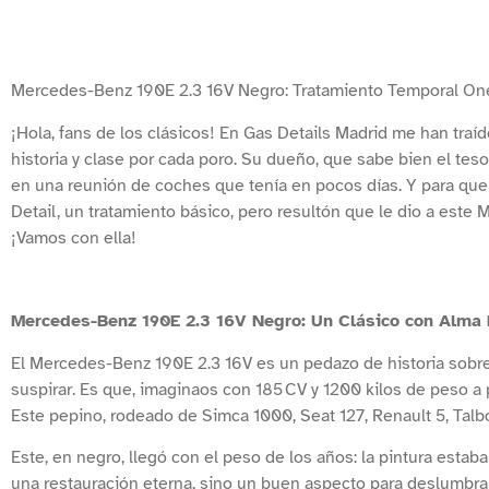
Mercedes-Benz 190E 2.3 16V Negro: Tratamiento Temporal One
¡Hola, fans de los clásicos! En Gas Details Madrid me han tra
historia y clase por cada poro. Su dueño, que sabe bien el tesor
en una reunión de coches que tenía en pocos días. Y para que
Detail, un tratamiento básico, pero resultón que le dio a este
¡Vamos con ella!
Mercedes-Benz 190E 2.3 16V Negro: Un Clásico con Alma
El Mercedes-Benz 190E 2.3 16V es un pedazo de historia sobre
suspirar. Es que, imaginaos con 185 CV y 1200 kilos de peso a
Este pepino, rodeado de Simca 1000, Seat 127, Renault 5, Talb
Este, en negro, llegó con el peso de los años: la pintura est
una restauración eterna, sino un buen aspecto para deslumbrar 