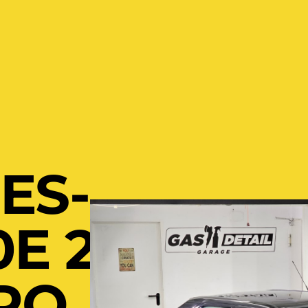
ES-
E 2.3
RO