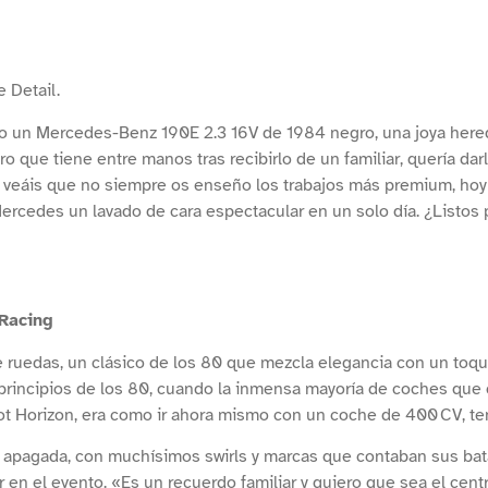
 Detail.
ído un Mercedes-Benz 190E 2.3 16V de 1984 negro, una joya here
o que tiene entre manos tras recibirlo de un familiar, quería dar
 veáis que no siempre os enseño los trabajos más premium, hoy 
 Mercedes un lavado de cara espectacular en un solo día. ¿Listos
 Racing
 ruedas, un clásico de los 80 que mezcla elegancia con un toq
 principios de los 80, cuando la inmensa mayoría de coches que 
ot Horizon, era como ir ahora mismo con un coche de 400 CV, ten
aba apagada, con muchísimos swirls y marcas que contaban sus ba
en el evento. «Es un recuerdo familiar y quiero que sea el centr