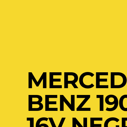
MERCED
BENZ 190
16V NEG