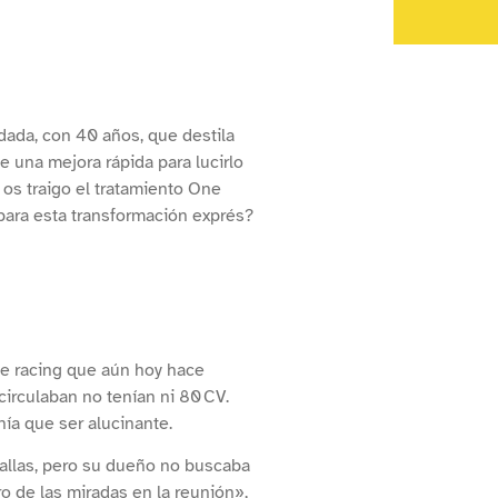
dada, con 40 años, que destila
le una mejora rápida para lucirlo
os traigo el tratamiento One
 para esta transformación exprés?
ue racing que aún hoy hace
circulaban no tenían ni 80 CV.
ía que ser alucinante.
tallas, pero su dueño no buscaba
o de las miradas en la reunión»,