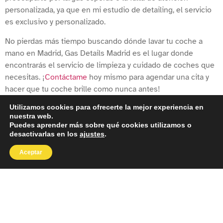
personalizada, ya que en mi estudio de detailing, el servicio
es exclusivo y personalizado.
No pierdas más tiempo buscando dónde lavar tu coche a
mano en Madrid, Gas Details Madrid es el lugar donde
encontrarás el servicio de limpieza y cuidado de coches que
necesitas. ¡
Contáctame
hoy mismo para agendar una cita y
hacer que tu coche brille como nunca antes!
Utilizamos cookies para ofrecerte la mejor experiencia en
nuestra web.
Puedes aprender más sobre qué cookies utilizamos o
desactivarlas en los
ajustes
.
Aceptar
RECIBE MÁS INFORMACIÓN
PARA MEJORAR Y PROTEGER
TU MÁQUINA
Pide cita, solicita más información o plantéame tus dudas. En
menos de 8 horas tendrás tu respuesta.